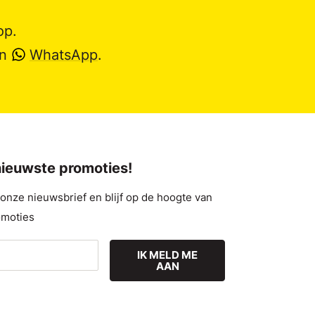
op.
en
WhatsApp
.
 nieuwste promoties!
nze nieuwsbrief en blijf op de hoogte van
omoties
IK MELD ME
AAN