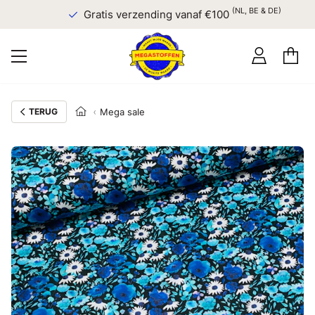
(NL, BE & DE)
Gratis verzending vanaf €100
TERUG
Mega sale