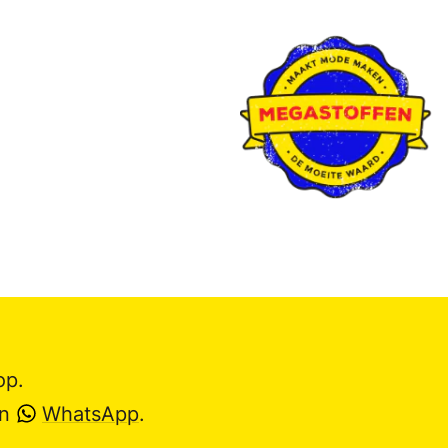
op.
en
WhatsApp
.