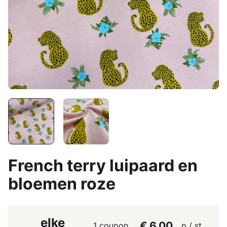
French terry luipaard en
bloemen roze
elke
€ 6,00
1 coupon
p / st