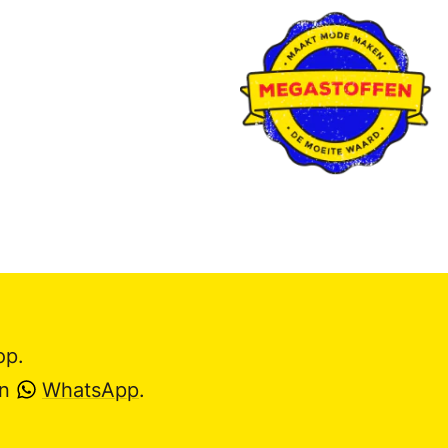
op.
en
WhatsApp
.