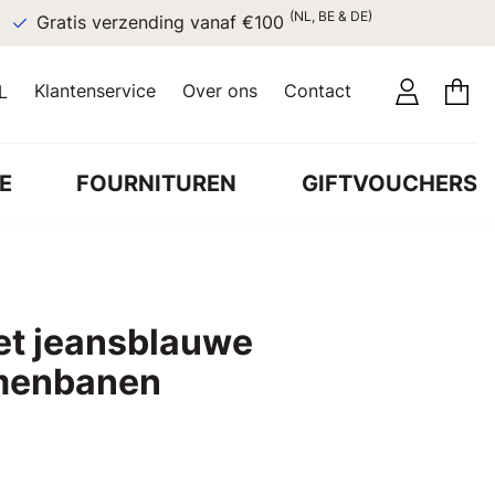
(NL, BE & DE)
Gratis verzending vanaf €100
Klantenservice
Over ons
Contact
L
E
FOURNITUREN
GIFTVOUCHERS
et jeansblauwe
emenbanen