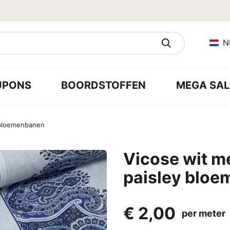
N
UPONS
BOORDSTOFFEN
MEGA SAL
 bloemenbanen
Vicose wit m
paisley blo
€ 2,00
per meter