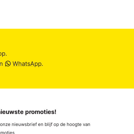
op.
en
WhatsApp
.
 nieuwste promoties!
nze nieuwsbrief en blijf op de hoogte van
omoties